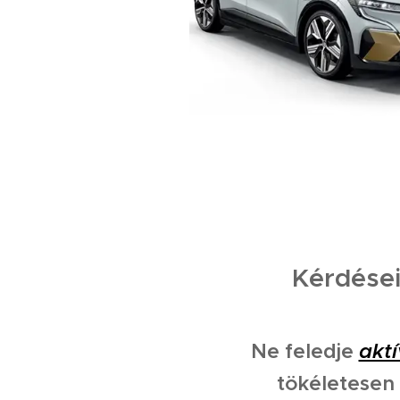
Kérdései
Ne feledje
aktí
tökéletesen 