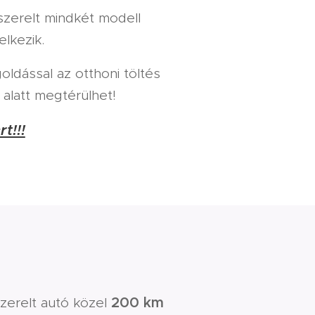
szerelt mindkét modell
lkezik.
goldással az otthoni töltés
alatt megtérülhet!
t!!!
200 km
zerelt autó közel