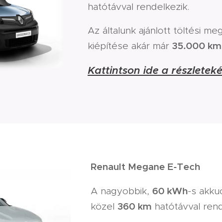
hatótávval rendelkezik.
Az általunk ajánlott töltési me
35.000 km
kiépítése akár már
Kattintson ide a részletekér
Renault Megane E-Tech
60
kWh
A nagyobbik,
-s akku
36
0 km
közel
hatótávval rend