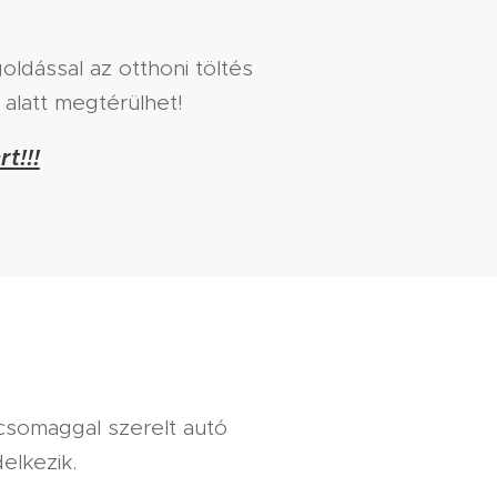
goldással az otthoni töltés
alatt megtérülhet!
t!!!
csomaggal szerelt autó
elkezik.