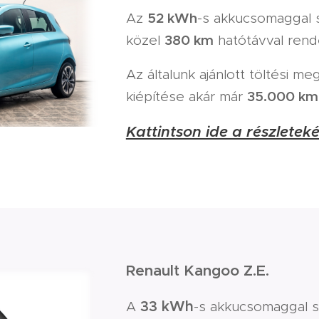
52 kWh
Az
-s akkucsomaggal 
380 km
közel
hatótávval rende
Az általunk ajánlott töltési me
35.000 km
kiépítése akár már
Kattintson ide a részletekér
Renault Kangoo Z.E.
33 kWh
A
-s akkucsomaggal s