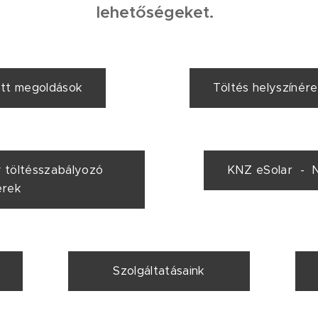
lehetőségeket.
ott megoldások
Töltés helyszínér
 töltésszabályozó
KNZ eSolar - 
erek
Szolgáltatásaink