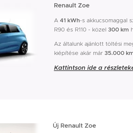
Renault Zoe
41 kWh
A
-s akkucsomaggal sz
300 km
R90 és R110 - közel
h
Az általunk ajánlott töltési m
35.000 k
kiépítése akár már
Kattintson ide a részleteké
Új Renault Zoe