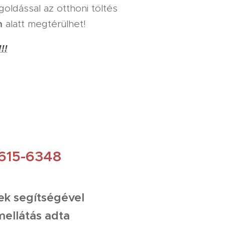
egoldással az otthoni töltés
m
alatt megtérülhet!
!!
615-6348
ek segítségével
mellátás adta