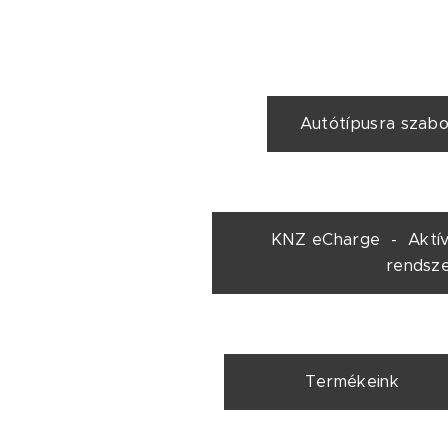
Autótípusra szab
KNZ eCharge - Aktív
rendsz
Termékeink