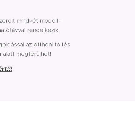
erelt mindkét modell -
atótávval rendelkezik.
egoldással az otthoni töltés
m
alatt megtérülhet!
rt!!!