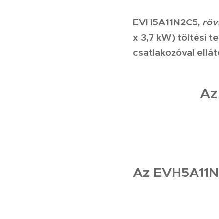
EVH5A11N2C5
, rö
x 3,7 kW) töltési 
csatlakozóval ellát
A
Az
EVH5A11N