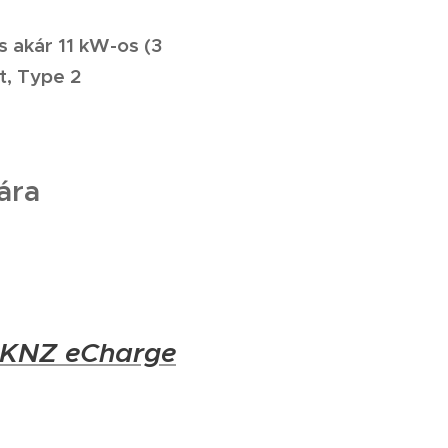
s akár 11 kW-os (3
t, Type 2
ára
KNZ eCharge
l