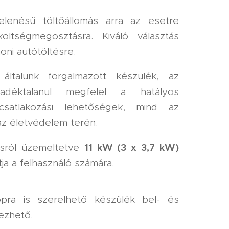
elenésű töltőállomás arra az esetre
öltségmegosztásra. Kiváló választás
ni autótöltésre.
ltalunk forgalmazott készülék, az
éktalanul megfelel a hatályos
csatlakozási lehetőségek, mind az
az életvédelem terén.
11
kW (3 x 3,7 kW)
isról üzemeltetve
tja a felhasználó számára.
opra is szerelhető készülék bel- és
ezhető.