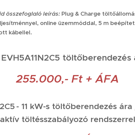
vid összefoglaló leírás:
Plug & Charge töltőállomá
teljesítménnyel, online üzemmóddal, 5 m beépítet
ott kábellel.
z
EVH5A11N2C5
töltőberendezés 
255.000,- Ft + ÁFA
2C5
- 11 kW-s töltőberendezés ára
aktív töltésszabályozó rendszerre