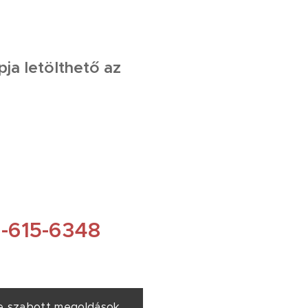
ja letölthető az
-615-6348
re szabott megoldások