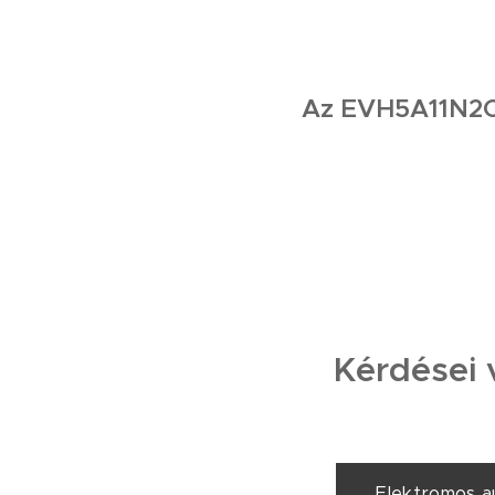
Az EVH5A11N2C5 
Kérdései 
Elektromos a