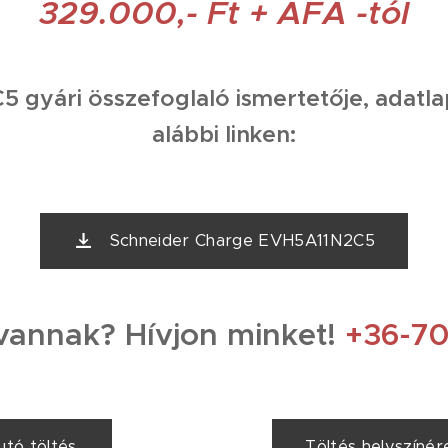
329.000,- Ft + ÁFA -tól
gyári összefoglaló ismertetője, adatlap
alábbi linken:
Schneider Charge EVH5A11N2C5
vannak? Hívjon minket!
+36-70
utó töltés
Töltés helyszíné