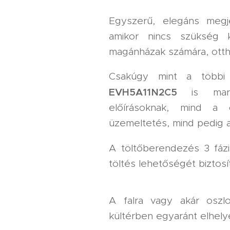
Egyszerű, elegáns megj
amikor nincs szükség k
magánházak számára, ottho
Csakúgy mint a többi á
EVH5A11N2C5
is marad
előírásoknak, mind a 
üzemeltetés, mind pedig 
A töltőberendezés 3 fáz
töltés lehetőségét biztosí
A falra vagy akár oszl
kültérben egyaránt elhely