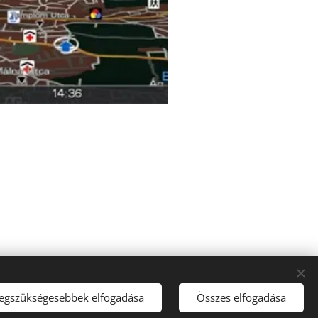
B, +36-70-615-6348
legszükségesebbek elfogadása
Összes elfogadása