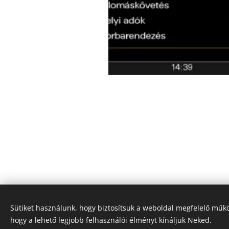
Sütiket használunk, hogy biztosítsuk a weboldal megfelelő műkö
KNZ Automotive di
hogy a lehető legjobb felhasználói élményt kínáljuk Neked.