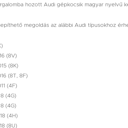
galomba hozott Audi gépkocsik magyar nyelvű ke
lepíthető megoldás az alábbi Audi típusokhoz érh
X)
16 (8V)
15 (8K)
16 (8T, 8F)
11 (4F)
18 (4G)
18 (4G)
18 (4H)
18 (8U)