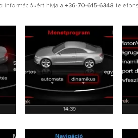
+36-70-615-6348
i információkért hívja a
telefon