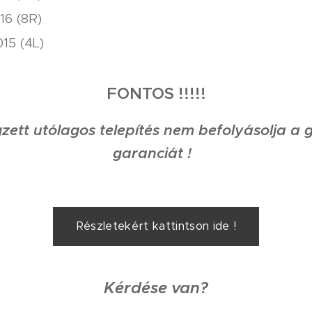
16 (8R)
15 (4L)
FONTOS !!!!!
zett utólagos telepítés nem befolyásolja a 
garanciát !
Részletekért kattintson ide !
Kérdése van?