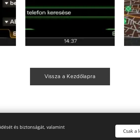
Vissza a Kezdőlapra
dését és biztonságát, valamint
vízió, Miskey Marketing Kft, 2146 Mogyoród, Árpád Vezér út 27/
Csak a 
Sütik