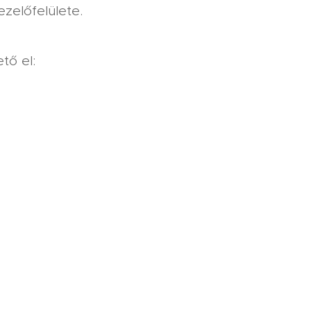
zelőfelülete.
ető el: