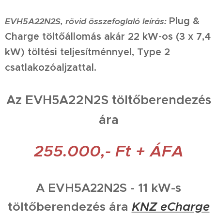
Plug &
EVH5A22N2S
, rövid összefoglaló leírás:
Charge töltőállomás akár 22 kW-os (3 x 7,4
kW) töltési teljesítménnyel, Type 2
csatlakozóaljzattal.
Az EVH5A22N2S töltőberendezés
ára
255.000,- Ft + ÁFA
A EVH5A22N2S - 11 kW-s
töltőberendezés ára
KNZ eCharge