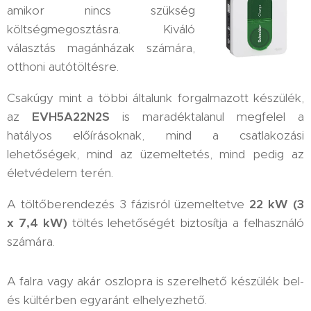
amikor nincs szükség
költségmegosztásra. Kiváló
választás magánházak számára,
otthoni autótöltésre.
Csakúgy mint a többi általunk forgalmazott készülék,
az
EVH5A22N2S
is maradéktalanul megfelel a
hatályos előírásoknak, mind a csatlakozási
lehetőségek, mind az üzemeltetés, mind pedig az
életvédelem terén.
A töltőberendezés 3 fázisról üzemeltetve
22 kW (3
x 7,4 kW)
töltés lehetőségét biztosítja a felhasználó
számára.
A falra vagy akár oszlopra is szerelhető készülék bel-
és kültérben egyaránt elhelyezhető.