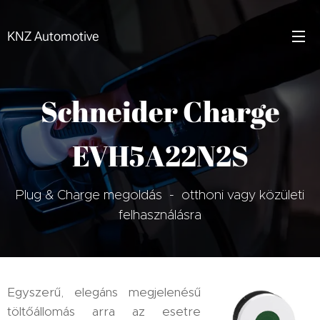
KNZ Automotive
Schneider Charge
EVH5A22N2S
Plug & Charge megoldás - otthoni vagy közületi
felhasználásra
Egyszerű, elegáns megjelenésű
töltőállomás arra az esetre