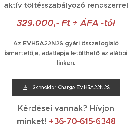
aktív töltésszabályozó rendszerrel
329.000,- Ft + ÁFA -tól
Az EVH5A22N2S gyári összefoglaló
ismertetője, adatlapja letölthető az alábbi
linken:
Schneider Charge EVH5A22N2S
Kérdései vannak? Hívjon
minket!
+36-70-615-6348