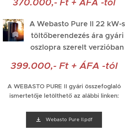
370.000,- Ft + ÁFA -tól
A Webasto Pure II 22 kW-s
töltőberendezés ára gyári
oszlopra szerelt verzióban
399.000,- Ft + ÁFA -tól
A WEBASTO PURE II gyári összefoglaló
ismertetője letölthető az alábbi linken:
Webasto Pure II.pdf