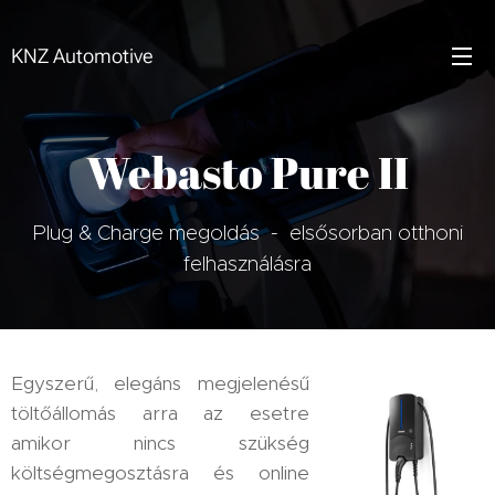
KNZ Automotive
Webasto Pure II
Plug & Charge megoldás - elsősorban otthoni
felhasználásra
Egyszerű, elegáns megjelenésű
töltőállomás arra az esetre
amikor nincs szükség
költségmegosztásra és online