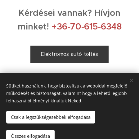
Kérdései vannak? Hívjon
minket!
+36-70-615-6348
Elektromos autó töltés
Sütiket használunk, hogy biztosítsuk a weboldal megfelelő
Töltés helyszínére szabott megoldások
működését és biztonságát, valamint hogy a lehető legjobb
felhasználói élményt kínáljuk Neked.
Csak a legszükségesebbek elfogadása
KNZ Automotive divízió, Miskey Marketing Kft, 2146 Mogyoród,
Árpád Vezér út 27/B, +36-70-615-6348
Összes elfogadása
Sütik