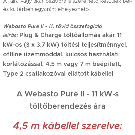
A falra vagy akár oszlopra is szerelhető készülék bel-
és kültérben egyaránt elhelyezhető.
Webasto Pure II - 11, rövid összefoglaló
Plug & Charge töltőállomás akár 11
leírás:
kW-os (3 x 3,7 kW) töltési teljesítménnyel,
offline üzemmóddal, kulcsos használati
korlátozással, 4,5 m vagy 7 m beépített,
Type 2 csatlakozóval ellátott kábellel
A Webasto Pure II - 11 kW-s
töltőberendezés ára
4,5 m kábellel szerelve: