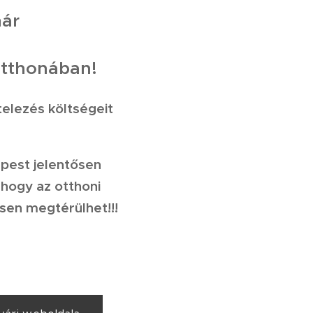
már
 otthonában!
telezés költségeit
képest jelentősen
 hogy az otthoni
esen megtérülhet!!!