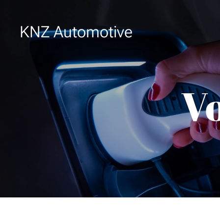
KNZ Automotive
V