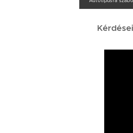
Autótípusra szab
Kérdései