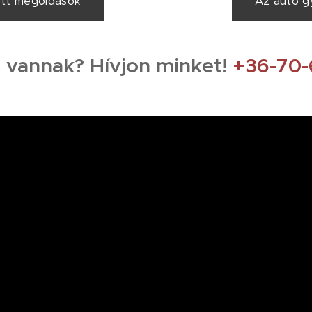
ott megoldások
Az autó g
 vannak? Hívjon minket!
+36-70-