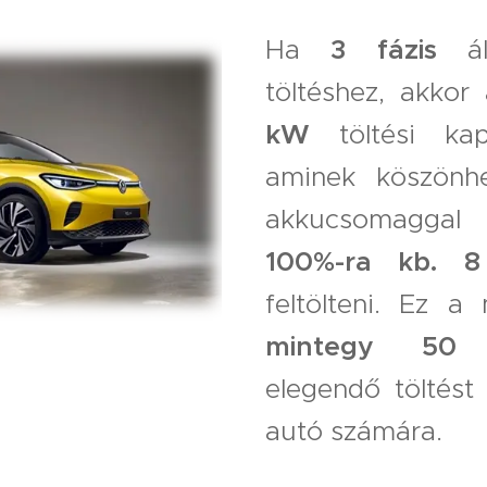
Ha
3
fázis
áll
töltéshez, akkor
kW
töltési kap
aminek köszön
akkucsomaggal 
100%-ra kb. 
feltölteni. Ez 
mintegy 
elegendő töltést 
autó számára.