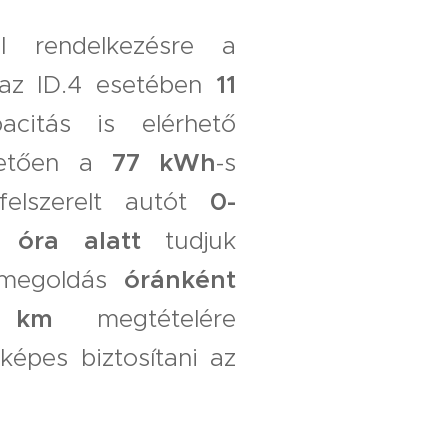
 rendelkezésre a
 az ID.4 esetében
11
acitás is elérhető
hetően a
77 kWh
-s
felszerelt autót
0-
8 óra alatt
tudjuk
a megoldás
óránként
50 km
megtételére
képes biztosítani az