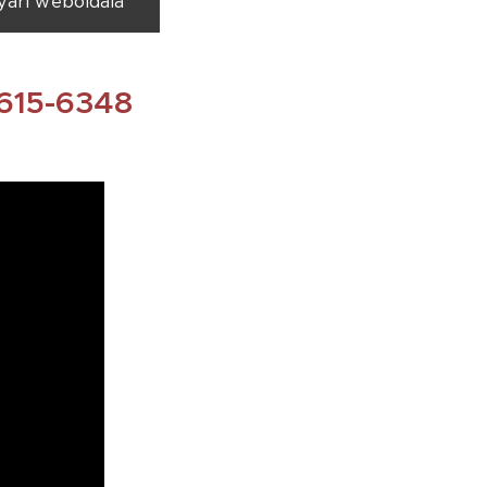
yári weboldala
615-6348