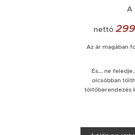
A 
299
nettó
Az ár magában fog
És... ne feledje
olcsóbban tölth
töltőberendezés k