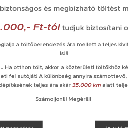
biztonságos és megbízható töltést 
.000,- Ft-tól
tudjuk biztosítani
lalja a töltőberendezés ára mellett a teljes kivi
is!!!
.... Ha otthon tölt, akkor a közterületi töltőkhöz 
eti fel autóját! A különbség annyira számottevő,
iépítésének teljes ára akár
35.000 km
alatt telj
Számoljon!!! Megéri!!!